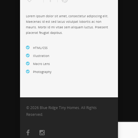
Lorem ipsum dolor sit amet, consectetur adipiscing elit.
Maecenas id est sed lacus volutpat lobortis ac non
mauris. Morbi id mi vitae sem aliquam luctus. Praesent
placerat feugiat dapibus.
HTML/CSS
Illustration
Macro Lens
Photography
© 2026 Blue Ridge Tiny Homes. All Rights
Reserved.